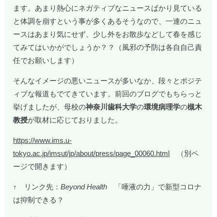
ます。あまり熱心にネガティブなニュースばかり見ている
と体調を崩すという事が多くあるそうなので、一連のニュ
ースはあまり気にせず、少し外をお散歩などして春を感じ
てみてはいかがでしょうか？？（風邪の予防は各自自己責
任でお願いします）
そんなイメージの悪いニュースが多いなか、段々とポジテ
ィブな報道もでてきています。前回のブログでもちらっと
挙げましたが、母校の
神奈川歯科大学
の
環境病理学
の
槻木
教授
が取材に応じておりました。
https://www.ims.u-
tokyo.ac.jp/imsut/jp/about/press/page_00060.html
（別ペ
ージで開きます）
↑ リンク先：
Beyond Health
「唾液の力」で新型コロナ
は抑制できる？