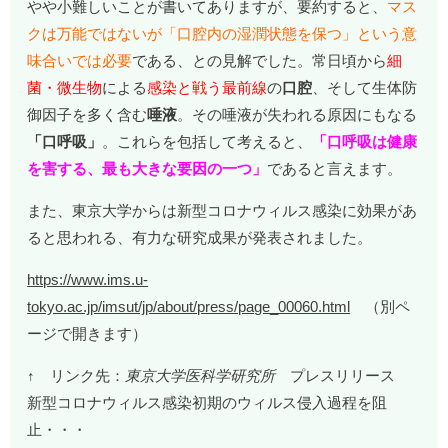
やや小難しいことが書いてありますが、要約すると、
マス
クは万能ではないが「口腔内の湿潤状態を保つ」という意
味合いでは必要
である、との見解でした。常日頃から
細
菌・微生物
による
感染と戦う最前線
の
口腔
、そして生体防
御因子を多く含む
唾液
。その唾液が失われる原因にもなる
「口呼吸」
。これらを包括して考えると、
「口呼吸は健康
を害する、最も大きな要因の一つ」
であると言えます。
また、東京大学からは新型コロナウィルス感染に効果があ
ると思われる、有力な研究成果が発表されました。
https://www.ims.u-
tokyo.ac.jp/imsut/jp/about/press/page_00060.html
（別ペ
ージで開きます）
↑ リンク先：
東京大学医科学研究所
プレスリリース
新型コロナウィルス感染初期のウィルス侵入過程を阻
止・・・