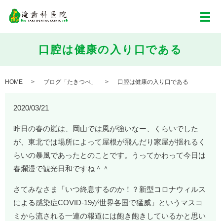
メ
口腔は健康の入り口である
HOME
ブログ「たきつべ」
口腔は健康の入り口である
2020/03/21
昨日の春の嵐は、岡山では風が強いなー、くらいでした
が、東北では場所によって屋根が飛んだり家屋が揺れるく
らいの暴風であったとのことです。うってかわって今日は
春爛漫で観光日和ですね＾＾
さてみなさま「いつ終息するのか！？新型コロナウィルス
による感染症
COVID-19が世界各国で猛威」という
マスコ
ミから流される一連の報道には飽き飽きしているかと思い