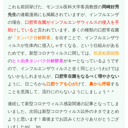
これも前回挙げた、モンゴル医科大学客員教授の
岡崎好秀
先生
の連載漫画にも掲載されていますが、インフルエンザ
の場合、
口腔常在菌がインフルエンザウィルスの侵入を手
助けしている
と言われています。多くの種類の口腔常在菌
が
「タンパク分解酵素」
を出すことで、インフルエンザウ
ィルスが生体内に侵入しゃすくなる、という仕組みがある
ためです。新型コロナウィルスに関しては、
気道粘膜細胞
の
ヒト由来タンパク分解酵素
がキーとなっているようです
ので、インフルエンザウィルスと全く同じというわけでは
ないかもしれませんが、
口腔常在菌をなるべく増やさない
ように、日ごろから
口腔ケアを心がけ
て、
鼻から呼吸
する
ことを意識して、流行にのらないようにしましょう＾＾
連続して新型コロナウィルス感染関連の記事となってしま
いました。次回は新型コロナウィルス以外のネタでまとめ
ようと思います！最後までお読みくださりありがとうござ
いましたm(_ _)m