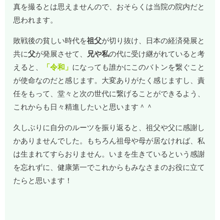
真を撮るとは思えませんので、おそらくは当院の院内だと
思われます。
敗戦後の貧しい時代を
祖父
が切り抜け、日本の経済発展と
共に
父
が発展させて、
兄や私
の代に受け継がれていると考
えると、
「令和」
になっても誰かにこのバトンを繋ぐこと
が使命なのだと感じます。大変ありがたく感じますし、責
任をもって、堂々と次の世代に繋げることができるよう、
これからも日々精進したいと思います＾＾
久しぶりに自分のルーツを振り返ると、祖父や父に感謝し
かありませんでした。もちろん祖母や母が居なければ、私
は生まれてすらおりません。いまを生きているという感謝
を忘れずに、健康第一でこれからもみなさまのお役に立て
たらと思います！