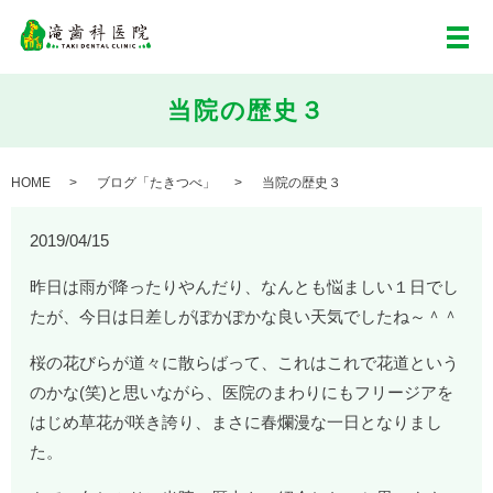
メ
当院の歴史３
HOME
ブログ「たきつべ」
当院の歴史３
2019/04/15
昨日は雨が降ったりやんだり、なんとも悩ましい１日でし
たが、今日は日差しがぽかぽかな良い天気でしたね～＾＾
桜の花びらが道々に散らばって、これはこれで花道という
のかな(笑)と思いながら、医院のまわりにもフリージアを
はじめ草花が咲き誇り、まさに春爛漫な一日となりまし
た。