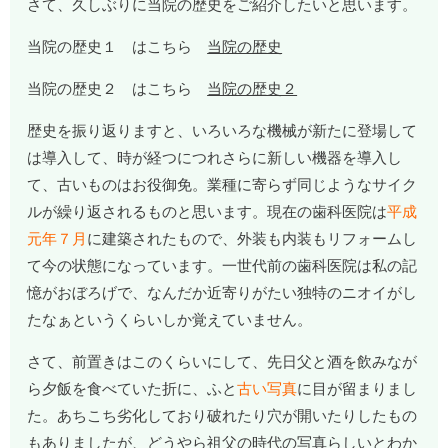
さて、久しぶりに当院の歴史をご紹介したいと思います。
当院の歴史１ はこちら
当院の歴史
当院の歴史２ はこちら
当院の歴史２
歴史を振り返りますと、いろいろな機械が新たに登場して
は導入して、時が経つにつれさらに新しい機器を導入し
て、古いものはお役御免。業種に寄らず同じようなサイク
ルが繰り返されるものと思います。現在の歯科医院は
平成
元年７月
に建築されたもので、外装も内装もリフォームし
て今の状態になっています。一世代前の歯科医院は私の記
憶がおぼろげで、なんだか近寄りがたい独特のニオイがし
たなぁというくらいしか覚えていません。
さて、前置きはこのくらいにして、先日父と酒を飲みなが
ら夕飯を食べていた折に、ふと
古い写真
に目が留まりまし
た。あちこち劣化しており破れたり穴が開いたりしたもの
もありましたが、どうやら祖父の時代の写真らしいとわか