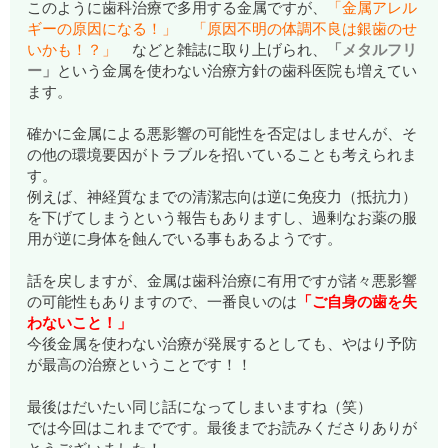
このように歯科治療で多用する金属ですが、
「金属アレル
ギーの原因になる！」
「原因不明の体調不良は銀歯のせ
いかも！？」
などと雑誌に取り上げられ、
「メタルフリ
ー」
という金属を使わない治療方針の歯科医院も増えてい
ます。
確かに金属による悪影響の可能性を否定はしませんが、そ
の他の環境要因がトラブルを招いていることも考えられま
す。
例えば、神経質なまでの清潔志向は逆に免疫力（抵抗力）
を下げてしまうという報告もありますし、過剰なお薬の服
用が逆に身体を蝕んでいる事もあるようです。
話を戻しますが、金属は歯科治療に有用ですが諸々悪影響
の可能性もありますので、一番良いのは
「ご自身の歯を失
わないこと！」
今後金属を使わない治療が発展するとしても、やはり予防
が最高の治療ということです！！
最後はだいたい同じ話になってしまいますね（笑）
では今回はこれまでです。最後までお読みくださりありが