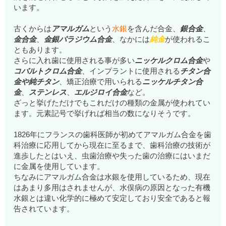
います。
古くからは
アマルガム
という
水銀
を含んだ合金、
銀合金
、
金合金
、
金銀パラジウム合金
、なかには
純金
が使われるこ
ともあります。
さらに入れ歯に使用される事が多い
ニッケルクロム合金
や
コバルトクロム合金
、インプラントに使用される
チタン合
金や純チタン
、矯正治療で用いられる
ニッケルチタン合
金
、
ステンレス
、
エルジロイ合金
など。
ざっと挙げただけでもこれだけの種類の金属が使われてい
ます。元素記号で挙げれば相当の数になりそうです。
1826年にフランスの歯科医師が初めてアマルガム合金を歯
科治療に応用してから現在に至るまで、歯科治療の技術が
進歩したとはいえ、虫歯治療や失った歯の治療にはいまだ
に金属を使用しています。
ちなみにアマルガム合金は水銀を使用しているため、現在
はあまり多用はされませんが、水俣病の原因となった有機
水銀とは違い化学的に極めて安定しており安全であると報
告されています。