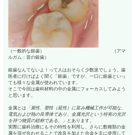
（一般的な銀歯） （アマ
ルガム：昔の銀歯）
銀歯なんてないよ！って人はおそらく少数派でしょう。歯
医者に行けばよく聞く「銀歯」ですが、一口に銀歯といっ
ても様々な金属が使われています。
そこで今回は歯科材料の中の金属にフォーカスしてみよう
と思います。
金属とは
「展性、塑性（延性）に富み機械工作が可能な、
電気および熱の良導体であり、金属光沢という特有の光沢
を持つ物質の総称である。」
とあります。
実際に歯科治療にもその特性を利用し、さらに数種類の金
属を混ぜ合わせることで改良を加えた合金を主に使用して