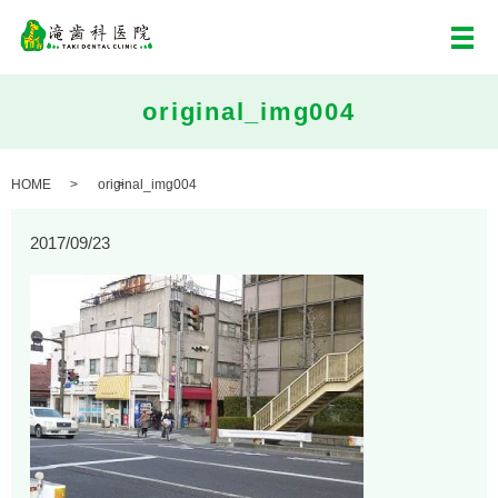
メ
original_img004
HOME
original_img004
2017/09/23