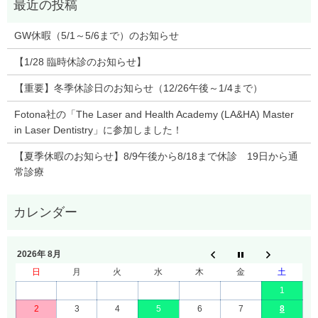
GW休暇（5/1～5/6まで）のお知らせ
【1/28 臨時休診のお知らせ】
【重要】冬季休診日のお知らせ（12/26午後～1/4まで）
Fotona社の「The Laser and Health Academy (LA&HA) Master
in Laser Dentistry」に参加しました！
【夏季休暇のお知らせ】8/9午後から8/18まで休診 19日から通
常診療
2026年 8月
日
月
火
水
木
金
土
1
2
3
4
5
6
7
8