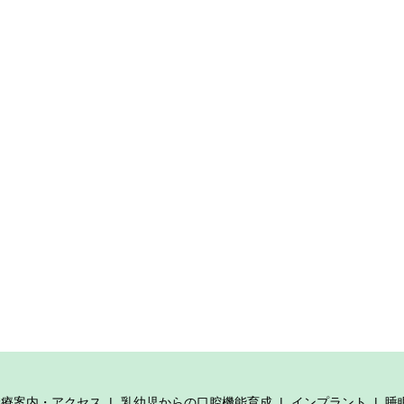
診療案内・アクセス
乳幼児からの口腔機能育成
インプラント
睡