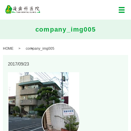
メ
company_img005
HOME
company_img005
2017/09/23