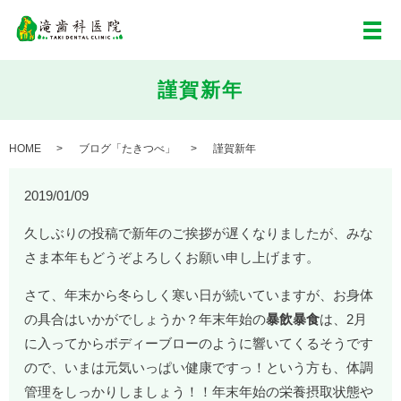
メ
謹賀新年
HOME
ブログ「たきつべ」
謹賀新年
2019/01/09
久しぶりの投稿で新年のご挨拶が遅くなりましたが、みな
さま本年もどうぞよろしくお願い申し上げます。
さて、年末から冬らしく寒い日が続いていますが、お身体
の具合はいかがでしょうか？年末年始の
暴飲暴食
は、2月
に入ってからボディーブローのように響いてくるそうです
ので、いまは元気いっぱい健康ですっ！という方も、体調
管理をしっかりしましょう！！年末年始の栄養摂取状態や