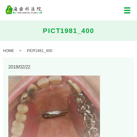
メ
PICT1981_400
HOME
PICT1981_400
2018/02/22