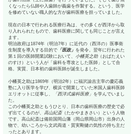
くなったら仏師や入歯師が義歯を作製する。という、医学
を修めていない職人的な方が歯科医療を担っていました。
現在の日本で行われる医療行為は、その多くが西洋から取
り入れられたもので、歯科医療に関しても同じことが言え
ます。
明治政府は1874年（明治7年）に近代の（西洋の）医事衛
生制度を導入する目的で
「医政」
を発令。翌年に行われた
第１回の医師開業試験において、
小幡英之助
（おばたえい
のすけ）という人が「歯科を専攻とした医師」として合
格。実質、日本初の歯科医師が誕生しました。
小幡英之助は1869年（明治2年）に福沢諭吉主宰の慶応義
塾に入り医学を学び、横浜で開業していた米国人歯科医師
エリオットに従事し、
「西洋式歯科医療」
を学んでいまし
た。
この小幡英之助ともうひとり、日本の歯科医療の歴史で必
ず出てくるのが、
高山紀斎
（たかやまきさい）という人物
です。高山紀斎は備前国岡山藩（岡山県岡山市）出身の人
物で、幼いころから文武両道・質実剛健の気性の持ち主だ
ったとあります。