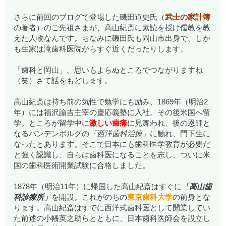
さらに前回のブログで登場した磯田道史氏（
武士の家計簿
の著者）のご先祖さまが、高山紀斎に素読を授け儒教を教
えた人物なんです。ちなみに磯田氏も岡山市出身で、しか
も生家は滝歯科医院からすぐ近くだったりします。
「歯科と岡山」。思いもよらぬところでつながりますね
（笑）さて話をもどします。
高山紀斎は持ち前の気性で勉学にも励み、1869年（明治2
年）には福沢諭吉主宰の慶応義塾に入社。その後米国へ留
学。ところが留学中に
激しい歯痛
に見舞われ、後の恩師と
なるバンデンボルグの
「西洋歯科治療」
に触れ、門下生に
なったとあります。そこで日本にも歯科医学教育が必要だ
と強く認識し、自らは歯科医になることを志し、ついに米
国の歯科医術開業試験に合格しました。
1878年（明治11年）に帰国した高山紀斎はすぐに
「高山歯
科診療所」
を開設。これがのちの
東京歯科大学
の前身とな
ります。高山紀斎はすでに西洋式歯科医として開業してい
た前述の小幡英之助らとともに、日本歯科医師会を設立し