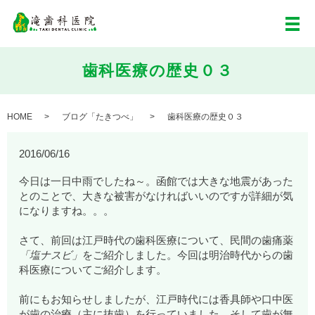
メ
歯科医療の歴史０３
HOME
ブログ「たきつべ」
歯科医療の歴史０３
2016/06/16
今日は一日中雨でしたね～。函館では大きな地震があった
とのことで、大きな被害がなければいいのですが詳細が気
になりますね。。。
さて、前回は江戸時代の歯科医療について、民間の歯痛薬
「塩ナスビ」
をご紹介しました。今回は明治時代からの歯
科医療についてご紹介します。
前にもお知らせしましたが、江戸時代には香具師や口中医
が歯の治療（主に抜歯）を行っていました。そして歯が無