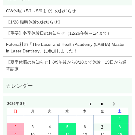
GW休暇（5/1～5/6まで）のお知らせ
【1/28 臨時休診のお知らせ】
【重要】冬季休診日のお知らせ（12/26午後～1/4まで）
Fotona社の「The Laser and Health Academy (LA&HA) Master
in Laser Dentistry」に参加しました！
【夏季休暇のお知らせ】8/9午後から8/18まで休診 19日から通
常診療
2026年 8月
日
月
火
水
木
金
土
1
2
3
4
5
6
7
8
9
10
11
12
13
14
15