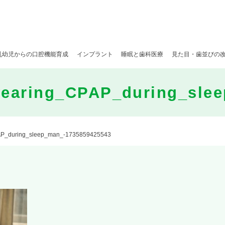
乳幼児からの口腔機能育成
インプラント
睡眠と歯科医療
見た目・歯並びの
earing_CPAP_during_slee
P_during_sleep_man_-1735859425543