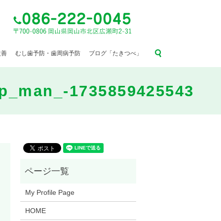
search
改善
むし歯予防・歯周病予防
ブログ「たきつべ」
p_man_-1735859425543
My Profile Page
HOME