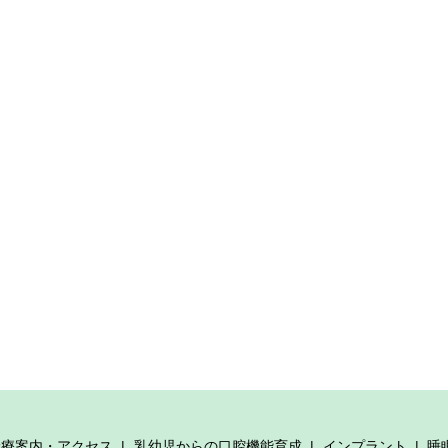
診療案内・アクセス
乳幼児からの口腔機能育成
インプラント
睡