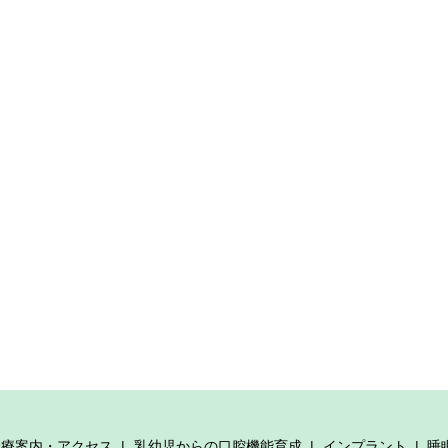
診療案内・アクセス
乳幼児からの口腔機能育成
インプラント
睡